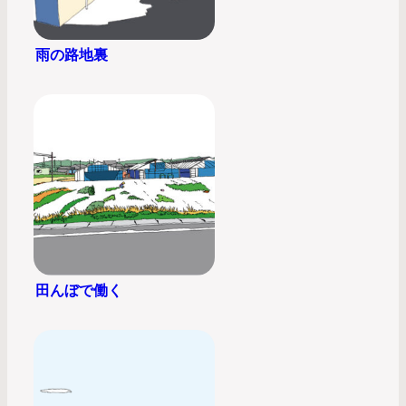
雨の路地裏
田んぼで働く