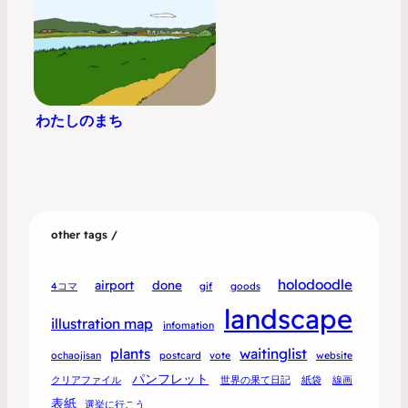
わたしのまち
other tags /
holodoodle
airport
done
4コマ
gif
goods
landscape
illustration map
infomation
plants
waitinglist
ochaojisan
postcard
vote
website
パンフレット
クリアファイル
世界の果て日記
紙袋
線画
表紙
選挙に行こう