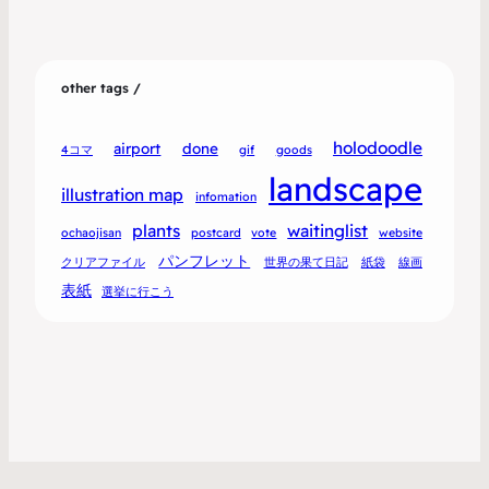
other tags /
holodoodle
airport
done
4コマ
gif
goods
landscape
illustration map
infomation
plants
waitinglist
ochaojisan
postcard
vote
website
パンフレット
クリアファイル
世界の果て日記
紙袋
線画
表紙
選挙に行こう