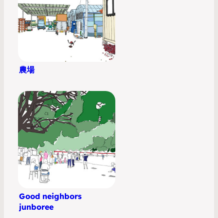
農場
Good neighbors
junboree